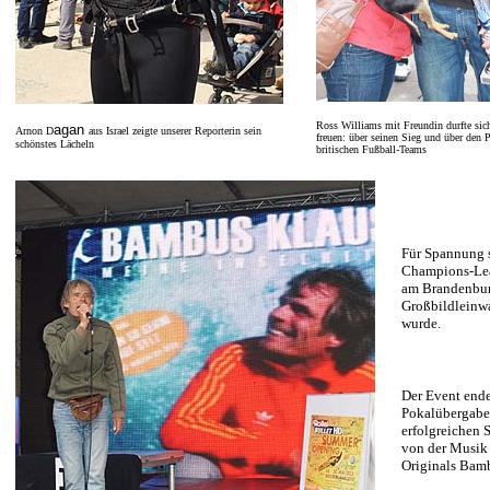
Ross Williams mit Freundin durfte sic
agan
Arnon
D
aus Israel zeigte unserer Reporterin sein
freuen: über seinen Sieg und über den 
schönstes Lächeln
britischen Fußball-Teams
Für Spannung s
Champions-Lea
am Brandenbur
Großbildleinw
wurde.
Der Event ende
Pokalübergabe
erfolgreichen S
von der Musik 
Originals Bam