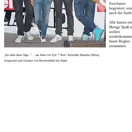
Zuschauer
begeistert, so
auch die Surfe
Alle hatten ei
Menge Spaß 
wollen
wiederkomme
fasste Regber
zusammen.
„Ich liebe diese Tage...“ ...am Meer vor Sylt ? "Kris" Kristoffer Hünecke (Mitte),
Songwriter und Gittarist von Revolverheld mit Band