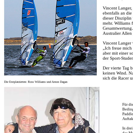
Vincent Langer, 
ebenfalls an di
dieser Diszipli
mehr. Williams f
Gesamtwertung. 
Australier Alle
Vincent Langer v
„Ich freue mich 
aber mit einer s
der Sport-Studen
Der vierte Tag 
keinen Wind. N
sich die Racer 
Die Erstplatzierten: Ross Williams und Arnon Dagan
Für di
Beding
Paddle
Auftak
In dre
das Me