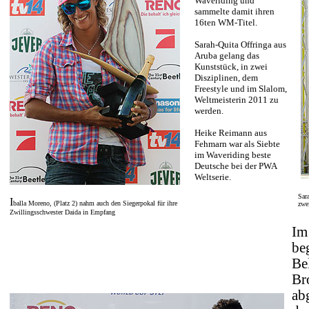
Waveriding und
sammelte damit ihren
16ten WM-Titel.
Sarah-Quita Offringa aus
Aruba gelang das
Kunststück, in zwei
Disziplinen, dem
Freestyle und im Slalom,
Weltmeisterin 2011 zu
werden.
Heike Reimann aus
Fehmarn war als Siebte
im Waveriding beste
Deutsche bei der PWA
Weltserie.
Sar
I
balla Moreno, (Platz 2) nahm auch den Siegerpokal für ihre
zwe
Zwillingsschwester Daida in Empfang
Im
be
Be
Br
ab