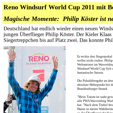
Reno Windsurf World Cup 2011
mit
B
Magische Momente:
Philip Köster ist 
Deutschland hat endlich wieder einen neuen Winds
jungen Überflieger Philip Köster. Der Kieler Klaas
Siegertreppchen bis auf Platz zwei. Das konnte Phil
Er reckte den Siegerpokal 
wollte nicht enden: Philip
Weltmeister im Waveriding
Windsurf World Cup Sylt 
fantastische Saison.
Die Pokalübergabe an den
absolute Höhepunkt bei d
Brandenburger Strand.
"Mein Traum ist wahr gewo
alle PWA Waveriding Wor
hat. "Nach dem Trubel freu
Hause in meine Wahlheima
so der Überflieger der Sai