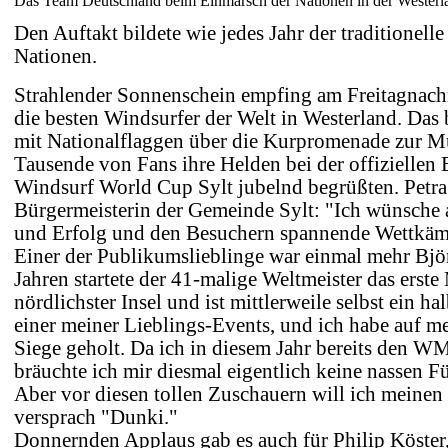
Das Team Deutschland beim Einmarsch der Nationen in der Wester
Den Auftakt bildete wie jedes Jahr der traditionell
Nationen.
Strahlender Sonnenschein empfing am Freitagnach
die besten Windsurfer der Welt in Westerland. Das 
mit Nationalflaggen über die Kurpromenade zur 
Tausende von Fans ihre Helden bei der offiziellen
Windsurf World Cup Sylt jubelnd begrüßten. Petra
Bürgermeisterin der Gemeinde Sylt: "Ich wünsche 
und Erfolg und den Besuchern spannende Wettkämp
Einer der Publikumslieblinge war einmal mehr Bj
Jahren startete der 41-malige Weltmeister das erst
nördlichster Insel und ist mittlerweile selbst ein hal
einer meiner Lieblings-Events, und ich habe auf me
Siege geholt. Da ich in diesem Jahr bereits den W
bräuchte ich mir diesmal eigentlich keine nassen F
Aber vor diesen tollen Zuschauern will ich meinen
versprach "Dunki."
Donnernden Applaus gab es auch für Philip Köste