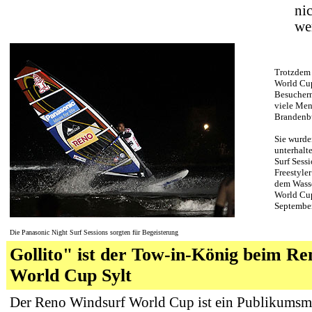
ni
we
Trotzdem 
World Cu
Besuchern
viele Men
Brandenbu
Sie wurde
unterhalt
Surf Sess
Freestyle
dem Wasse
World Cup
September
Die Panasonic Night Surf Sessions sorgten für Begeisterung
Gollito" ist der Tow-in-König beim R
World Cup Sylt
Der Reno Windsurf World Cup ist ein Publikumsm