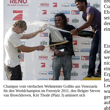
dr
Cu
Eb
sei
de
ei
Ei
di
we
ni
ei
Er
le
Le
Champus vom vierfachen Weltmeister Gollito aus Venezuela
wu
für den Worldchampion im Freestyle 2011, den Belgier Steven
van Broeckhoven, Kiri Thode (Platz 3) amüsiert sich
ges
au
ab