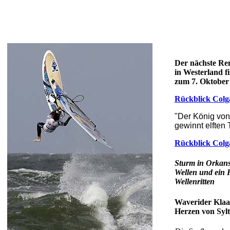
Der nächste Re
in Westerland f
zum 7. Oktober 
Rückblick Colg
"Der König von
gewinnt elften T
Rückblick Colg
Sturm in Orkans
Wellen und ein
Wellenritten
Waverider Klaas
Herzen von Sylt