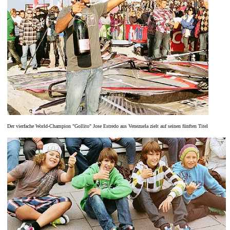
Der vierfache World-Champion "Gollito" Jose Estredo aus Venezuela zielt auf seinen fünften Titel