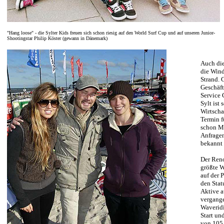
"Hang loose" - die Sylter Kids freuen sich schon riesig auf den World Surf Cup und auf unseren Junior-
Shootingstar Philip Köster (gewann in Dänemark)
Auch die
die Wind
Strand. 
Geschäft
Service
Sylt ist 
Wirtschaf
Termin f
schon Mo
Anfragen
bekannt 
Der Reno
größte W
auf der 
den Stat
Aktive a
vergange
Waveridi
Start un
von 105