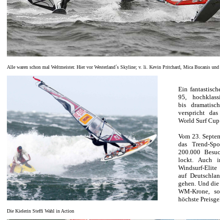
Alle waren schon mal Weltmeister. Hier vor Westerland´s Skyline; v. li. Kevin Pritchard, Mica Bucanis und
Ein fantastisch
95, hochklas
bis dramatis
verspricht das
World Surf Cup
Vom 23. Septem
das Trend-Spo
200.000 Besuc
lockt. Auch i
Windsurf-Elite
auf Deutschlan
gehen. Und die
WM-Krone, so
höchste Preisge
Die Kielerin Steffi Wahl in Action