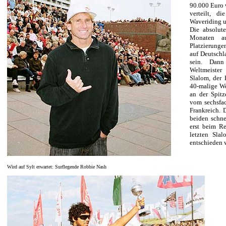
90.000 Euro 
verteilt, di
Waveriding u
Die absolute
Monaten 
Platzierung
auf Deutschla
sein. Dann
Weltmeister 
Slalom, der 
40-malige We
an der Spitz
vom sechsfa
Frankreich.
beiden schne
erst beim R
letzten Sla
entschieden 
Wird auf Sylt erwartet: Surflegende Robbie Nash