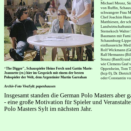
Michael Mronz, Sä
von Ruffin, Schaus
schwangere Frau
Ma
Chef Joachim Hun
Matthiesen, der sc
Landwirtschaftsmin
Sternekoch Walter
Baumann mit Famili
Schaumburg-Lippe m
einflussreiche Med
Rolf Wickmann (G
Ralf Hermanns (Bil
Strunz (BamS) und 
"
wie Clemens Graf
v
The Digger", Schauspieler Heino Ferch und Gattin Marie-
Oppenheim, Tom Ta
"
Jeannette (re.) hier im Gespräch mit einem der besten
(hcp 0), Dr. Dietri
Polospieler der Welt, dem Argentinier Martin Garrahan
oder Constantin v
Archiv-Foto VivaSylt: papenhausen
Insgesamt standen die German
Polo Masters aber 
- eine große Motivation für Spieler
und Veranstalte
Polo Masters Sylt im nächsten Jahr.