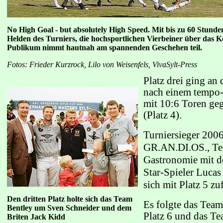
No High Goal - but absolutely High Speed. Mit bis zu 60 Stunde
Helden des Turniers, die hochsportlichen Vierbeiner über das K
Publikum nimmt hautnah am spannenden Geschehen teil.
Fotos: Frieder Kurzrock, Lilo von Weisenfels, VivaSylt-Press
Platz drei ging an
nach einem tempo-
mit 10:6 Toren ge
(Platz 4).
Turniersieger 200
GR.AN.DI.OS., Te
Gastronomie mit d
Star-Spieler Lucas
sich mit Platz 5
zu
Den dritten Platz holte sich das Team
Es folgte das Team
Bentley um Sven Schneider und dem
Platz 6 und das 
Briten Jack Kidd