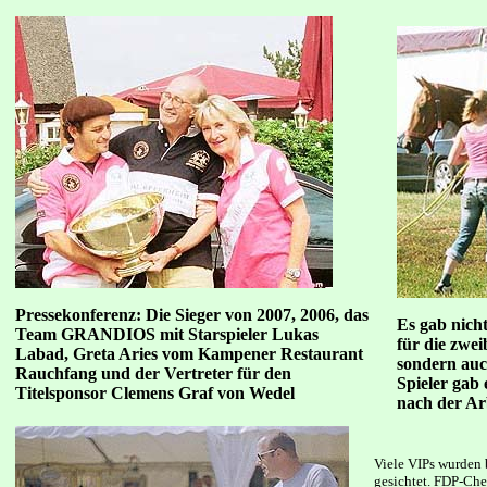
Pressekonferenz: Die Sieger von 2007, 2006, das
Es gab nic
Team GRANDIOS mit Starspieler Lukas
für die zwei
Labad, Greta Aries vom Kampener Restaurant
sondern auch
Rauchfang und der Vertreter für den
Spieler gab 
Titelsponsor Clemens Graf von Wedel
nach der Ar
Viele VIPs wurden 
gesichtet.
FDP-Che