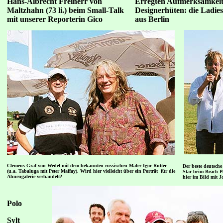
Hans-Albrecht Freiherr von
Erregten Aufmerksamkeit 
Maltzhahn
(73 li.) beim Small-Talk
Designerhüten: die Ladi
mit unserer Reporterin Gico
aus Berlin
Clemens Graf von Wedel mit dem bekannten russischen Maler Igor Rutter
Der beste deutsche
(u.a. Tabaluga mit Peter Maffay). Wird hier vielleicht über ein Porträt für die
Star beim Beach Po
Ahnengalerie verhandelt?
hier im Bild mit 
Polo
Sylt