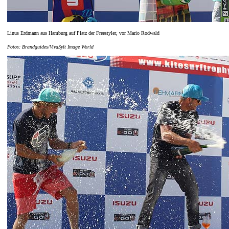
Linus Erdmann aus Hamburg auf Platz der Freestyler, vor Mario Rodwald
Fotos: Brandguides/VivaSylt Image World