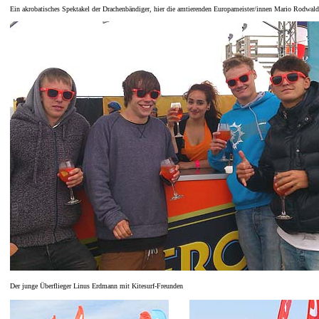
Ein akrobatisches Spektakel der Drachenbändiger, hier die amtierenden Europameister/innen Mario Rodwal
Der junge Überflieger Linus Erdmann mit Kitesurf-Freunden