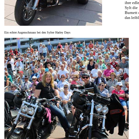
ihre edl
Sylt die
Burnett
das leib
Ein echter Augenschmaus bei den Sylter Harley Days