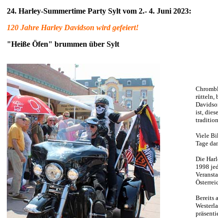
24. Harley-Summertime Party Sylt vom 2.- 4. Juni 2023:
120 Jahre Harley Davidson wird gefeiert!
"Heiße Öfen" brummen über Sylt
Chrombl
rütteln,
Davidson
ist, die
traditio
Viele Bi
Tage dan
Die Harl
1998 jed
Veransta
Österrei
Bereits 
Westerla
präsenti