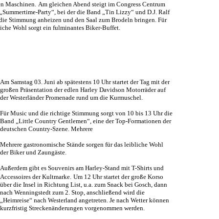
en Maschinen.
Am gleichen Abend steigt im Congress Centrum
 „Summertime-Party“, bei der die Band „Tin Lizzy“ und D.J. Ralf
 die Stimmung anheizen und den Saal zum Brodeln bringen. Für
liche Wohl sorgt ein fulminantes Biker-Buffet.
Am Samstag 03. Juni ab spätestens 10 Uhr startet der Tag mit der
großen Präsentation der edlen Harley Davidson Motorräder auf
der Westerländer Promenade rund um die Kurmuschel.
Für Music und die richtige Stimmung sorgt von 10 bis 13 Uhr die
Band „Little Country Gentlemen“, eine der Top-Formationen der
deutschen Country-Szene. Mehrere
Mehrere gastronomische Stände sorgen für das leibliche Wohl
der Biker und Zaungäste.
Außerdem gibt es Souvenirs am Harley-Stand mit T-Shirts und
Accessoires der Kultmarke.
Um 12 Uhr startet der große Korso
über die Insel in Richtung List, u.a. zum Snack bei Gosch, dann
nach Wenningstedt zum 2. Stop, anschließend wird die
„Heimreise“ nach Westerland angetreten. Je nach Wetter können
kurzfristig Streckenänderungen vorgenommen werden.