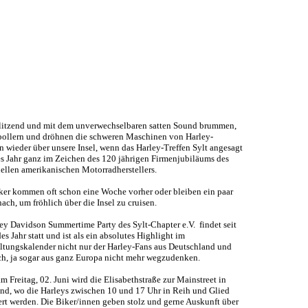
itzend und mit dem unverwechselbaren satten Sound brummen,
 bollern und dröhnen die schweren Maschinen von Harley-
 wieder über unsere Insel, wenn das Harley-Treffen Sylt angesagt
ses Jahr ganz im Zeichen des 120 jährigen Firmenjubiläums des
nellen amerikanischen Motorradherstellers.
ker kommen oft schon eine Woche vorher oder bleiben ein paar
ach, um fröhlich über die Insel zu cruisen.
ey Davidson Summertime Party des Sylt-Chapter e.V. findet seit
es Jahr statt und ist als ein absolutes Highlight im
ltungskalender nicht nur der Harley-Fans aus Deutschland und
ch, ja sogar aus ganz Europa nicht mehr wegzudenken.
am Freitag, 02. Juni wird die Elisabethstraße zur Mainstreet in
nd, wo die Harleys zwischen 10 und 17 Uhr in Reih und Glied
ert werden. Die Biker/innen geben stolz und gerne Auskunft über