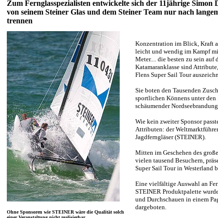
Zum Fernglasspezialisten entwickelte sich der 11jährige Simon
von seinem Steiner Glas und dem Steiner Team nur nach lange
trennen
Konzentration im Blick, Kraft 
leicht und wendig im Kampf mit
Meter.... die besten zu sein auf
Katamaranklasse sind Attribute
Flens Super Sail Tour auszeich
Sie boten den Tausenden Zuscha
sportlichen Könnens unter den 
schäumender Nordseebrandung
Wie kein zweiter Sponsor passte
Attributen: der Weltmarktführer
Jagdferngläser (STEINER).
Mitten im Geschehen des große
vielen tausend Besuchern, präs
Super Sail Tour in Westerland 
Eine vielfältige Auswahl an Fe
STEINER Produktpalette wurde
und Durchschauen in einem Pa
dargeboten.
Ohne Sponsoren wie STEINER wäre die Qualität solch
einer Veranstaltung nicht realisierbar