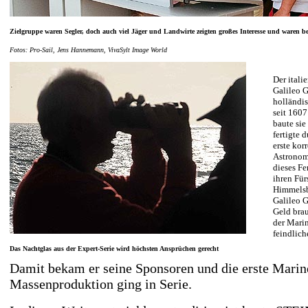
Zielgruppe waren Segler, doch auch viel Jäger und Landwirte zeigten großes Interesse und waren beg
Fotos: Pro-Sail, Jens Hannemann, VivaSylt Image World
Der itali
Galileo G
holländis
seit 1607
baute sie
fertigte 
erste kor
Astronom 
dieses Fe
ihren Für
Himmelsbe
Galileo G
Geld brau
der Mari
feindlich
Das Nachtglas aus der Expert-Serie wird höchsten Ansprüchen gerecht
Damit bekam er seine Sponsoren und die erste Marin
Massenproduktion ging in Serie.