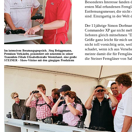
Besonderes Interesse fanden
ersten Mal erfundenen Ferng
Entfernungsmesser, die nicht 
sind. Einzigartig in der Welt 
Der 11jährige Simon Dorfmann
Commander XP gar nicht meh
liebsten gleich mitnehmen "Das
Größe ganz leicht für mich u
nicht toll vorsichtig sein, wei
schadet, wenn ich aus Verseh
Im intensiven Beratungsgespräch. Jörg Brüggemann,
meinte damit die für Fernglä
Premium Verkäufer, präsentiert seit neuestem in seiner
Traumfoto Filiale Elisabethstraße Westerland, eine große
die Steiner Ferngläser von Sa
STEINER - Show-Vitrine mit den gängigen Produkten