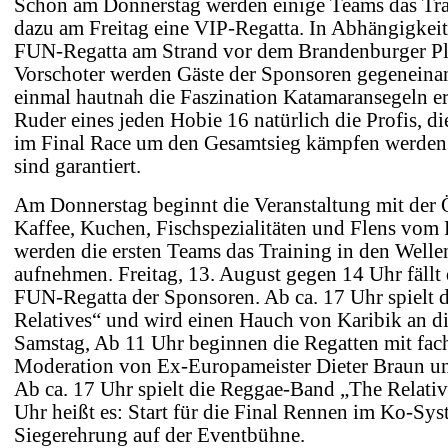
Schon am Donnerstag werden einige Teams das Tr
dazu am Freitag eine VIP-Regatta. In Abhängigkeit 
FUN-Regatta am Strand vor dem Brandenburger Pla
Vorschoter werden Gäste der Sponsoren gegeneinan
einmal hautnah die Faszination Katamaransegeln 
Ruder eines jeden Hobie 16 natürlich die Profis, 
im Final Race um den Gesamtsieg kämpfen werde
sind garantiert.
Am Donnerstag beginnt die Veranstaltung mit der 
Kaffee, Kuchen, Fischspezialitäten und Flens vom 
werden die ersten Teams das Training in den Welle
aufnehmen. Freitag, 13. August gegen 14 Uhr fällt 
FUN-Regatta der Sponsoren. Ab ca. 17 Uhr spielt
Relatives“ und wird einen Hauch von Karibik an d
Samstag, Ab 11 Uhr
beginnen die Regatten mit fac
Moderation von Ex-Europameister Dieter Braun u
Ab ca. 17 Uhr spielt die Reggae-Band „The Relati
Uhr heißt es: Start für die Final Rennen im Ko-Sy
Siegerehrung auf der Eventbühne.