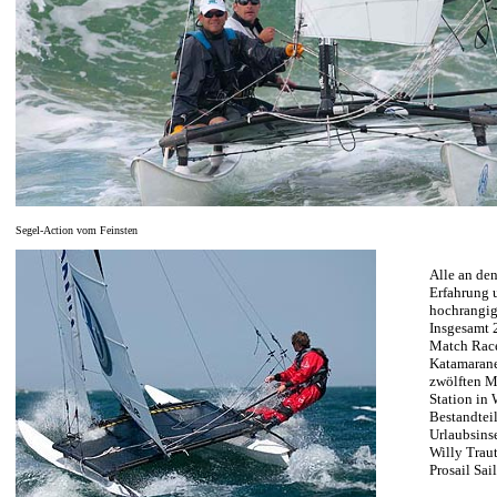
Segel-Action vom Feinsten
Alle an de
Erfahrung 
hochrangig
Insgesamt 
Match Race
Katamarane
zwölften M
Station in
Bestandteil
Urlaubsinse
Willy Trau
Prosail Sai