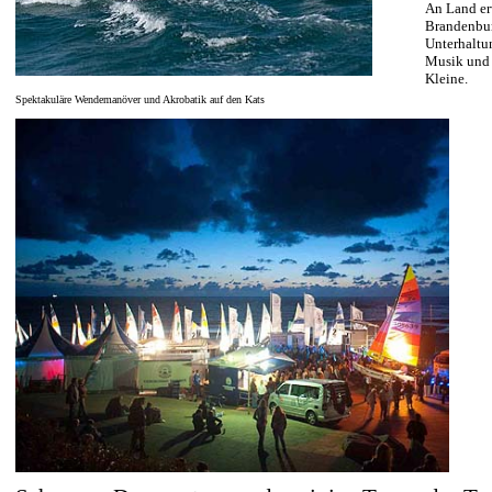
An Land er
Brandenbur
Unterhaltu
Musik und 
Kleine.
Spektakuläre Wendemanöver und Akrobatik auf den Kats