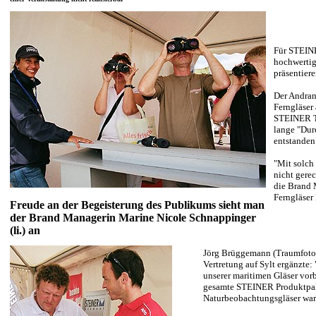
Für STEINE
hochwertig
präsentier
Der Andran
Ferngläser 
STEINER Te
lange "Dur
entstande
"Mit solch
nicht gerec
die Brand 
Ferngläser
Freude an der Begeisterung des Publikums sieht man
der Brand Managerin Marine Nicole Schnappinger
(li.) an
Jörg Brüggemann (Traumfoto)
Vertretung auf Sylt ergänzte:
unserer maritimen Gläser vorbe
gesamte STEINER Produktpale
Naturbeobachtungsgläser war