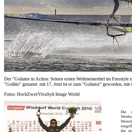
Der "Goliator in Action: Seinen ersten Weltmeistertitel im Freestyle er
"Gollito" genannt mit 17, Jetzt ist er zum "Goliator" geworden, mit s
Fotos: HochZwei/VivaSylt Image World
Die m
Wettb
Wester
eingef
die g