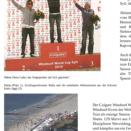
Sylt, 
Abland
vom Br
Herren
und Kl
Siebter
dem A
letz
Kapver
Auch d
Wahl k
zum Ei
Saison
alte T
Haben Diese Ladys das Siegerpodest auf Sylt gemietet?
Spanie
Daida (Platz 1), Zwillingsschwester Iballa und die mehrfache Weltmeisterin aus der Schweiz
Karin Jaggi (3)
Der Colgate Windsurf Wo
Windsurf-Event der Wel
Tour als einzige Station
Slams. 129 Aktive aus 3
Disziplinen Waveriding,
und kämpfen um ein Ges