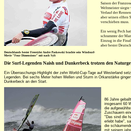
Saison der Franzos
Weltmeister siegte
Verlauf der Renne
aber seinen elften 
verschieben muss.
Ein wenig Pech hat
schrammte der Man
Einzug in die Final
aber bester Deutsch
Deutschlands bester Freestyler Andre Paskowski brachte sein Windsurf-
Movie "Four Dimensions" mit nach Sylt
Die Surf-Legenden Naish und Dunkerbeck trotzen den Naturge
Ein Überraschungs-Highlight der zehn World-Cup-Tage auf Westerland set
Legenden. Bei sechs Meter hohen Wellen und Sturm in Orkanstärke ginge
Dunkerbeck an den Start.
86 Jahre geball
insgesamt 60 We
die aufgewühlt
Zuschauern ein
"Das sind die h
erlebt habe", s
die schäumende
mit seinem jah