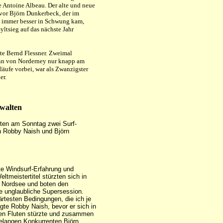
e Antoine Albeau. Der alte und neue
 vor Björn Dunkerbeck, der im
n immer besser in Schwung kam,
Syltsieg auf das nächste Jahr
te Bernd Flessner. Zweimal
n von Norderney nur knapp am
läufe vorbei, war als Zwanzigster
er.
walten
zten am Sonntag zwei Surf-
n Robby Naish und Björn
te Windsurf-Erfahrung und
ltmeistertitel stürzten sich in
e Nordsee und boten den
e unglaubliche Supersession.
ärtesten Bedingungen, die ich je
agte Robby Naish, bevor er sich in
n Fluten stürzte und zusammen
relangen Konkurrenten Björn