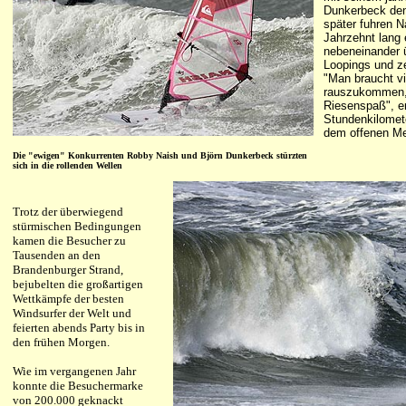
Dunkerbeck den
später fuhren N
Jahrzehnt lang 
nebeneinander 
Loopings und ze
"Man braucht vi
rauszukommen,
Riesenspaß", er
Stundenkilomet
dem offenen Me
Die "ewigen" Konkurrenten Robby Naish und Björn Dunkerbeck stürzten
sich in die rollenden Wellen
Trotz der überwiegend
stürmischen Bedingungen
kamen die Besucher zu
Tausenden an den
Brandenburger Strand,
bejubelten die großartigen
Wettkämpfe der besten
Windsurfer der Welt und
feierten abends Party bis in
den frühen Morgen.
Wie im vergangenen Jahr
konnte die Besuchermarke
von 200.000 geknackt