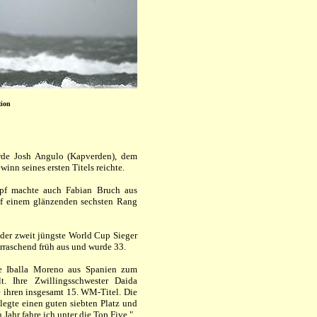
tion
rde Josh Angulo (Kapverden), dem
winn seines ersten Titels reichte.
pf machte auch Fabian Bruch aus
uf einem glänzenden sechsten Rang
, der zweit jüngste World Cup Sieger
berraschend früh aus und wurde 33.
e Iballa Moreno aus Spanien zum
. Ihre Zwillingsschwester Daida
te ihren insgesamt 15. WM-Titel. Die
elegte einen guten siebten Platz und
 Jahr fahre ich unter die Top Five."