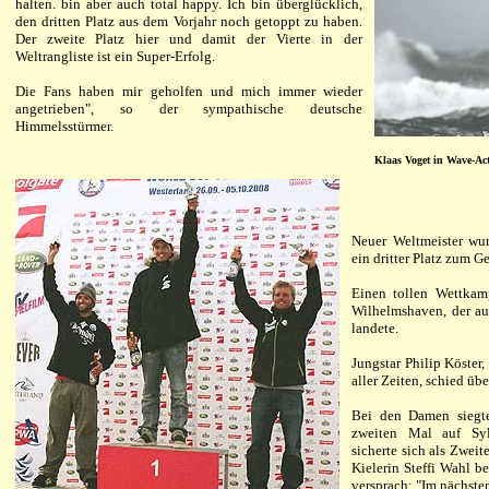
halten.
bin aber auch total happy. Ich bin überglücklich,
den dritten Platz aus dem Vorjahr noch getoppt zu haben.
Der zweite Platz hier und damit der Vierte in der
Weltrangliste ist ein Super-Erfolg.
Die Fans haben mir geholfen und mich immer wieder
angetrieben", so der sympathische deutsche
Himmelsstürmer.
Klaas Voget in Wave-Ac
Neuer Weltmeister wu
ein dritter Platz zum Ge
Einen tollen Wettkam
Wilhelmshaven, der a
landete.
Jungstar Philip Köster
aller Zeiten, schied ü
Bei den Damen siegt
zweiten Mal auf Sylt
sicherte sich als Zwei
Kielerin Steffi Wahl b
versprach: "Im nächsten