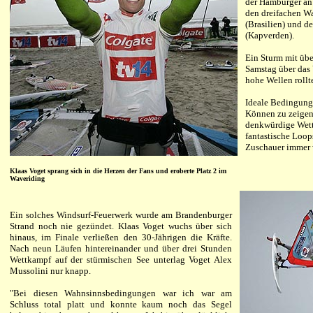
der Hamburger an 
den dreifachen W
(Brasilien) und d
(Kapverden).
Ein Sturm mit übe
Samstag über das 
hohe Wellen roll
Ideale Bedingunge
Können zu zeigen
denkwürdige Wett
fantastische Loops
Zuschauer immer 
Klaas Voget sprang sich in die Herzen der Fans und eroberte Platz 2 im
Waveriding
Ein solches Windsurf-Feuerwerk wurde am Brandenburger
Strand noch nie gezündet. Klaas Voget wuchs über sich
hinaus, im Finale verließen den 30-Jährigen die Kräfte.
Nach neun Läufen hintereinander und über drei Stunden
Wettkampf auf der stürmischen See unterlag Voget Alex
Mussolini nur knapp.
"Bei diesen Wahnsinnsbedingungen war ich war am
Schluss total platt und
konnte kaum noch das Segel