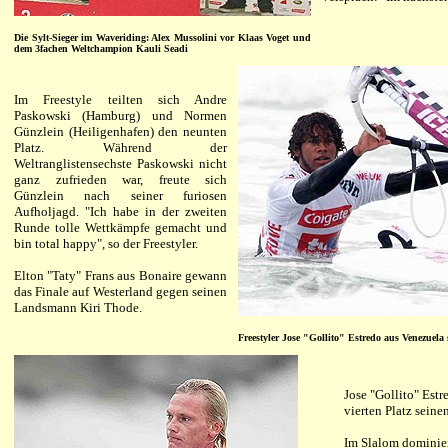
Die Sylt-Sieger im Waveriding: Alex Mussolini vor Klaas Voget und
dem 3fachen Weltchampion Kauli Seadi
Im Freestyle teilten sich Andre
Paskowski (Hamburg) und Normen
Günzlein (Heiligenhafen) den neunten
Platz. Während der
Weltranglistensechste Paskowski nicht
ganz zufrieden war, freute sich
Günzlein nach seiner furiosen
Aufholjagd. "Ich habe in der zweiten
Runde tolle Wettkämpfe gemacht und
bin total happy", so der Freestyler.
Elton "Taty" Frans aus Bonaire gewann
das Finale auf Westerland gegen seinen
Landsmann Kiri Thode.
Freestyler Jose "Gollito" Estredo aus Venezuela
Jose "Gollito" Est
vierten Platz seine
Im Slalom dominie