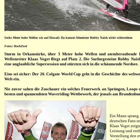
Sechs Meter hohe Wellen wie auf Hawaii: Da konnte Altmeister Robby Naish nicht widerstehen
Fotos: HochZwei
Sturm in Orkanstärke, über 5 Meter hohe Wellen und atemberaubende Lo
Wellenreiter Klaas Voget fliegt auf Platz 2. Die Surfurgesteine Robby Nai
eine unglaubliche Supersession und stürzten sich in die schäumende Nordsee.
Eins sei sicher: Der 26. Colgate World Cup geht in die Geschichte des weltw
Welt ein.
Nie zuvor sahen die Zuschauer ein solches Feuerwerk an Sprüngen, Loops 
besten und spannendsten Waveriding-Wettbewerb, der jemals am Brandenbur
Ein Mann sprang i
deutschen Fans u
Klaas Voget zeigt
Leistung und erob
Vorstellung den z