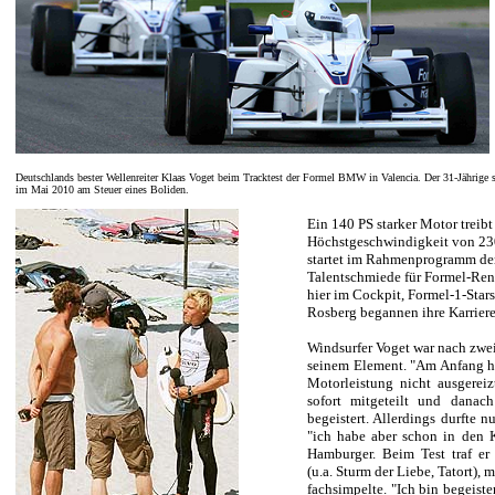
Deutschlands bester Wellenreiter Klaas Voget beim Tracktest der Formel BMW in Valencia. Der 31-Jährige 
im Mai 2010 am Steuer eines Boliden.
Ein 140 PS starker Motor treib
Höchstgeschwindigkeit von 230
startet im Rahmenprogramm der 
Talentschmiede für Formel-Ren
hier im Cockpit, Formel-1-Stars
Rosberg begannen ihre Karrier
Windsurfer Voget war nach zwei
seinem Element. "Am Anfang ha
Motorleistung nicht ausgerei
sofort mitgeteilt und danach
begeistert. Allerdings durfte 
"ich habe aber schon in den 
Hamburger. Beim Test traf er
(u.a. Sturm der Liebe, Tatort), 
fachsimpelte. "Ich bin begeister