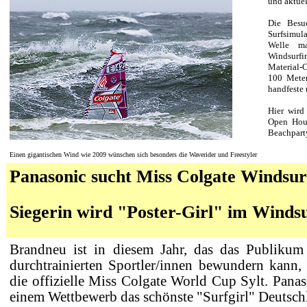
und aktuel
Die Besu
Surfsimula
Welle m
Windsur
Material-
100 Meter
handfeste 
Hier wir
Open Hour
Beachparty
Einen gigantischen Wind wie 2009 wünschen sich besonders die Waverider und Freestyler
Panasonic sucht Miss Colgate Windsur
Siegerin wird "Poster-Girl" im Winds
Brandneu ist in diesem Jahr, das das Publikum 
durchtrainierten Sportler/innen bewundern kann,
die offizielle Miss Colgate World Cup Sylt. Panas
einem Wettbewerb das schönste "Surfgirl" Deutsch