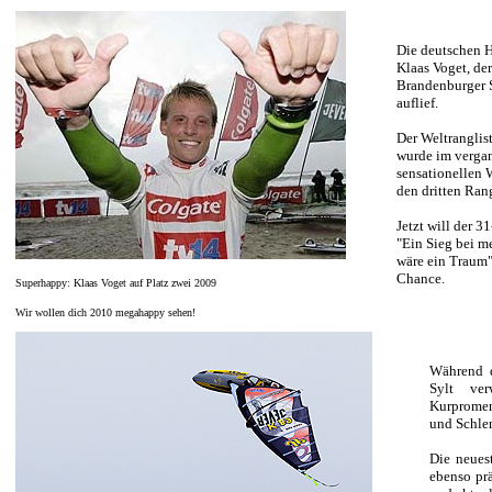
Die deutschen H
Klaas Voget, de
Brandenburger 
auflief.
Der Weltranglis
wurde im verga
sensationellen 
den dritten Ran
Jetzt will der 3
"Ein Sieg bei m
wäre ein Traum"
Chance.
Superhappy: Klaas Voget auf Platz zwei 2009
Wir wollen dich 2010 megahappy sehen!
Während 
Sylt ver
Kurpromen
und Schle
Die neues
ebenso pr