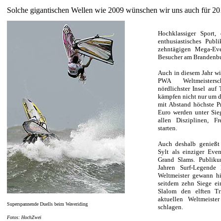
Solche gigantischen Wellen wie 2009 wünschen wir uns auch für 2
Hochklassiger Sport,
enthusiastisches Pub
zehntägigen Mega-Ev
Besucher am Brandenbur
Auch in diesem Jahr wi
PWA Weltmeistersc
nördlichster Insel auf
kämpfen nicht nur um 
mit Abstand höchste P
Euro werden unter Siege
allen Disziplinen, F
starten.
Auch deshalb genießt
Sylt als einziger Eve
Grand Slams. Publikum
Jahren Surf-Legende
Weltmeister gewann h
seitdem zehn Siege ei
Slalom den elften T
aktuellen Weltmeiste
Superspannende Duells beim Waveriding
schlagen.
Fotos: HochZwei