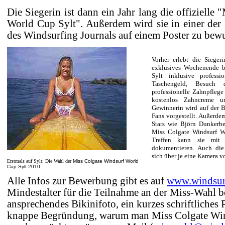
Die Siegeri
n ist dann ein Jahr lang die offizielle
World Cup Sylt". Außerdem wird sie in einer d
des Windsurfing Journals auf einem Poster zu bew
Vorher erlebt die Siege
exklusives Wochenende 
Sylt inklusive profess
Taschengeld, Besuch 
professionelle Zahnpfleg
kostenlos Zahncreme u
Gewinnerin wird auf der 
Fans vorgestellt. Außerde
Stars wie Björn Dunkerbe
Miss Colgate Windsurf Wo
Treffen kann sie mit 
dokumentieren. Auch die 
sich über je eine Kamera v
Erstmals auf Sylt: Die Wahl der
Miss Colgate Windsurf World
Cup Sylt 2010
Alle Infos zur Bewerbung gibt es auf
www.windsur
Mindestalter für die Teilnahme an der Miss-Wahl be
ansprechendes Bikinifoto, ein kurzes schriftliches 
knappe Begründung, warum man Miss Colgate Win