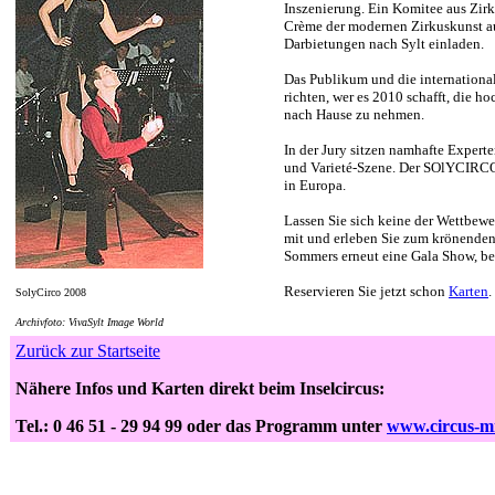
Inszenierung. Ein Komitee aus Zirk
Crème der modernen Zirkuskunst a
Darbietungen nach Sylt einladen.
Das Publikum und die international
richten, wer es 2010 schafft, die ho
nach Hause zu nehmen.
In der Jury sitzen namhafte Experte
und Varieté-Szene. Der SOlYCIRCO i
in Europa.
Lassen Sie sich keine der Wettbew
mit und erleben Sie zum krönenden
Sommers erneut eine Gala Show, bei
Reservieren Sie jetzt schon
Karten
.
SolyCirco 2008
Archivfoto: VivaSylt Image World
Zurück zur Startseite
Nähere Infos und Karten direkt beim Inselcircus:
Tel.: 0 46 51 - 29 94 99 oder das Programm unter
www.circus-m