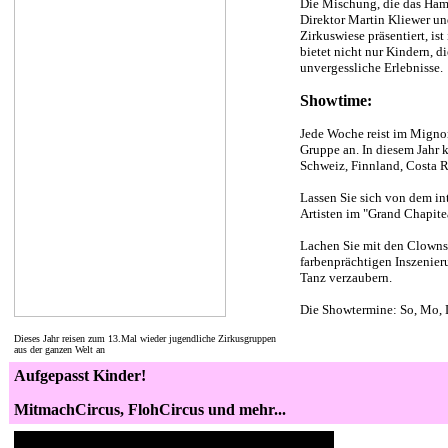
Die Mischung, die das Ha
Direktor Martin Kliewer un
Zirkuswiese präsentiert, ist
bietet nicht nur Kindern, di
unvergessliche Erlebnisse.
Showtime:
Jede Woche reist im Mignon
Gruppe an. In diesem Jahr
Schweiz, Finnland, Costa 
Lassen Sie sich von dem int
Artisten im "Grand Chapite
Lachen Sie mit den Clowns 
farbenprächtigen Inszenie
Tanz verzaubern.
Die Showtermine: So, Mo, 
Dieses Jahr reisen zum 13.Mal wieder jugendliche Zirkusgruppen
aus der ganzen Welt an
Aufgepasst Kinder!
MitmachCircus, FlohCircus und mehr...