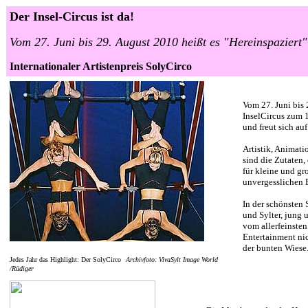
Der Insel-Circus ist da!
Vom 27. Juni bis 29. August 2010 heißt es "Hereinspaziert"
Internationaler Artistenpreis SolyCirco
Vom 27. Juni bis 
InselCircus zum 
und freut sich au
Artistik, Animat
sind die Zutaten,
für kleine und g
unvergesslichen 
In der schönsten 
und Sylter, jung 
vom allerfeinste
Entertainment ni
der bunten Wiese
Jedes Jahr das Highlight: Der SolyCirco
Archivfoto: VivaSylt Image World
/Rüdiger