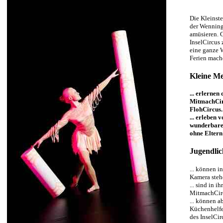
Die Kleinste
der Wenning
amüsieren. 
InselCircus 
eine ganze 
Ferien mach
Kleine M
... erlernen
MitmachCirc
FlohCircus.
... erleben
wunderbare 
ohne Elter
Jugendlic
... können 
Kamera steh
... sind in 
MitmachCirc
... können a
Küchenhelfer
des InselCi