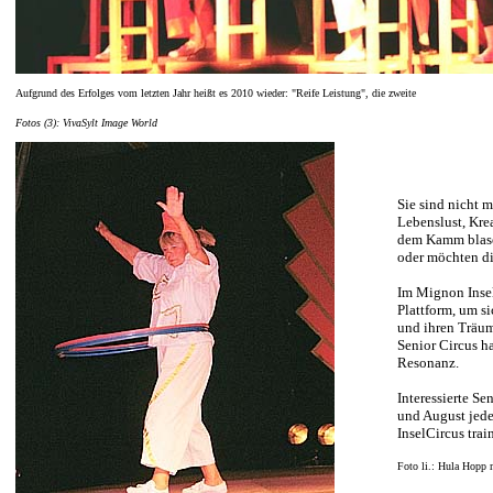
Aufgrund des Erfolges vom letzten Jahr heißt es 2010 wieder: "Reife Leistung", die zweite
Fotos (3): VivaSylt Image World
Sie sind nicht m
Lebenslust, Kre
dem Kamm blase
oder möchten di
Im Mignon Insel
Plattform, um s
und ihren Träum
Senior Circus h
Resonanz.
Interessierte Se
und August jed
InselCircus tra
Foto li.: Hula Hopp 