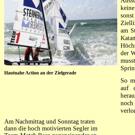
Auss
kein
sons
Ziell
am St
Ka
Höch
der W
muss
Sprin
Hautnahe Action an der Zielgerade
So m
auf 
herau
noch 
verlo
Am Nachmittag und Sonntag traten
dann die hoch motivierten Segler im