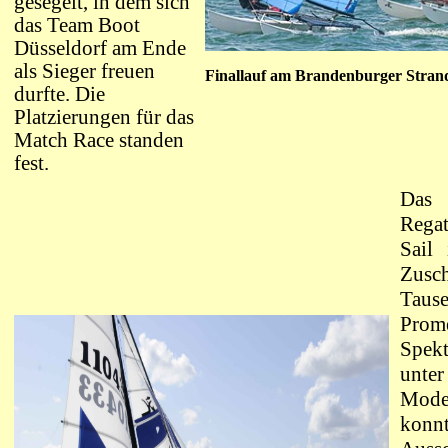
gesegelt, in dem sich
das Team Boot
Düsseldorf am Ende
als Sieger freuen
Finallauf am Brandenburger Stra
durfte. Die
Platzierungen für das
Match Race standen
fest.
Das
Rega
Sail
Zus
Tau
Prom
Spek
unte
Mod
konn