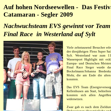
Auf hohen Nordseewellen - Das Festiv
Catamaran - Segler
2009
Nachwuchsteam EVS gewinnt vor Team S
Final Race in Westerland auf Sylt
Viele zehntausend Besucher erle
der diesjährigen Flens Super Sa
Sylt. Westerland war zum 11
Wassersport Highlight mit exk
Europa- und Deutschen Meiste
Final Race Sieger wurde da
Bockelmann/Johanna Breden
Mohr, die am Ende die alten
konnten.
Das EVS Team (Energieversorgu
Kellenhusen am Start, behielte
konnten sich allen Angriffe
widersetzen.
Zwar gab es nach dem Zieldur
Diskussionen über mögliche und