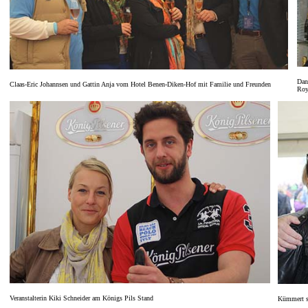
Dan
Claas-Eric Johannsen und Gattin Anja vom Hotel Benen-Diken-Hof mit Familie und Freunden
Roy
Veranstalterin Kiki Schneider am Königs Pils Stand
Kümmert si