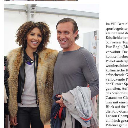
Im VIP-Bereic
sportbegeister
kleinen und d
Köstlichkeite
Schweizer To
Pius Regli (M
verwöhnt.
Die
konnten nebe
Polo-Ländersp
wunderschöne
kulinarische K
erfrischende 
verlockende P
der Turnier-S
genießen. Auf 
des Strandhaus
Catamaran Cl
man mit einem
Blick auf die 
die Polo-Stra
Lanson Champ
ein frisch gez
Pilsener genie