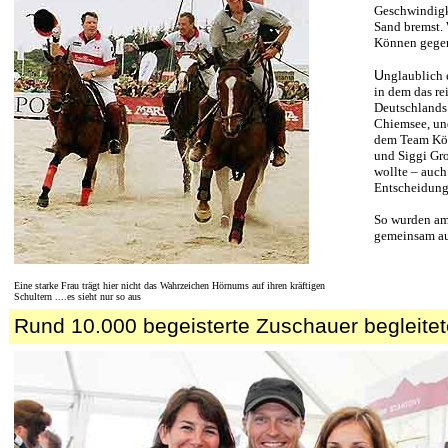
Geschwindigke
Sand bremst. 
Können gegen
U
nglaublich 
in dem das r
Deutschlands 
Chiemsee, und
dem Team Kön
und Siggi Gr
wollte – auch
Entscheidun
So wurden am
gemeinsam auf
Eine starke Frau trägt hier nicht das Wahrzeichen Hörnums auf ihren kräftigen
Schultern ....es sieht nur so aus
Rund 10.000 begeisterte Zuschauer begleite