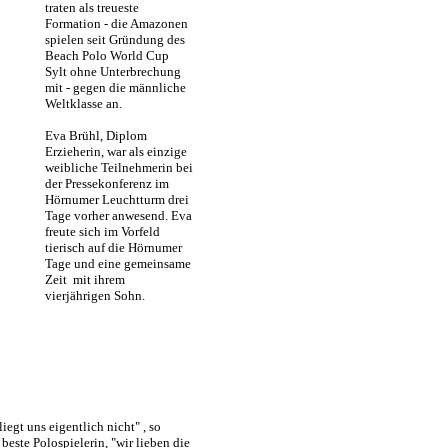
traten als treueste
Formation - die Amazonen
spielen seit Gründung des
Beach Polo World Cup
Sylt ohne Unterbrechung
mit - gegen die männliche
Weltklasse an.
Eva Brühl, Diplom
Erzieherin, war als einzige
weibliche Teilnehmerin bei
der Pressekonferenz im
Hörnumer Leuchtturm drei
Tage vorher anwesend. Eva
freute sich im Vorfeld
tierisch auf die Hörnumer
Tage und eine gemeinsame
Zeit mit ihrem
vierjährigen Sohn.
liegt uns eigentlich nicht" , so
beste Polospielerin, "wir lieben die