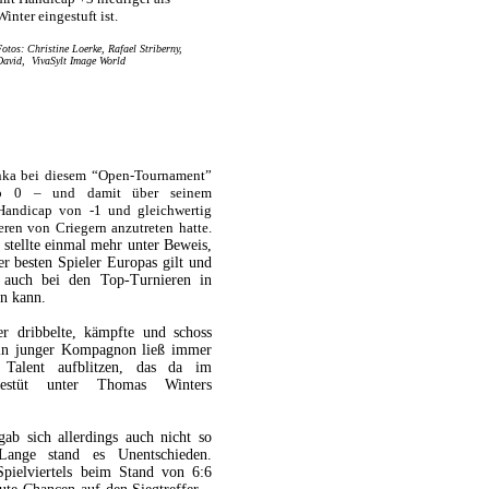
Winter eingestuft ist.
Fotos: Christine Loerke, Rafael Striberny,
David, VivaSylt Image World
nka bei diesem “Open-Tournament”
ap 0 – und damit über seinem
-Handicap von -1 und gleichwertig
eren von Criegern anzutreten hatte.
tellte einmal mehr unter Beweis,
er besten Spieler Europas gilt und
n auch bei den Top-Turnieren in
en kann.
r dribbelte, kämpfte und schoss
in junger Kompagnon ließ immer
 Talent aufblitzen, das da im
estüt unter Thomas Winters
ab sich allerdings auch nicht so
 Lange stand es Unentschieden.
Spielviertels beim Stand von 6:6