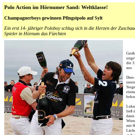
Polo Action im Hörnumer Sand: Weltklasse!
Champagnerboys gewinnen Pfingstpolo auf Sylt
Ein erst 14- jähriger Poloboy schlug sich in die Herzen der Zuschaue
Spieler in Hörnum das Fürchten
Groß
unge
die 3
aus.
Dass 
inter
Siege
einma
beko
Lukas
ließ 
dann
Winte
mit H
Läche