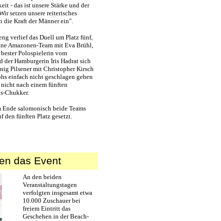
it - das ist unsere Stärke und der
Wir setzen unsere reiterisches
 die Kraft der Männer ein".
eng verlief das Duell um Platz fünf,
eine Amazonen-Team mit Eva Brühl,
bester Polospielerin vom
 der Hamburgerin Iris Hadrat sich
ig Pilsener mit Christopher Kirsch
ohs einfach nicht geschlagen geben
 nicht nach einem fünften
gs-Chukker.
 Ende salomonisch beide Teams
 den fünften Platz gesetzt.
ten das Event
An den beiden
Veranstaltungstagen
verfolgten insgesamt etwa
10.000 Zuschauer bei
freiem Eintritt das
Geschehen in der Beach-