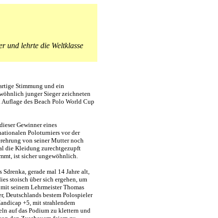
r und lehrte die Weltklasse
artige Stimmung und ein
wöhnlich junger Sieger zeichneten
. Auflage des Beach Polo World Cup
dieser Gewinner eines
nationalen Poloturniers vor der
rehrung von seiner Mutter noch
l die Kleidung zurechtgezupft
mmt, ist sicher ungewöhnlich.
 Sdrenka, gerade mal 14 Jahre alt,
dies stoisch über sich ergehen, um
 mit seinem Lehrmeister Thomas
r, Deutschlands bestem Polospieler
andicap +5, mit strahlendem
ln auf das Podium zu klettern und