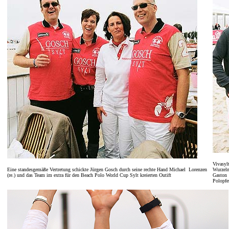
Vivasyl
Eine standesgemäße Vertretung schickte Jürgen Gosch durch seine rechte Hand Michael Lorenzen
Wurzeln
(re.) und das Team im extra für den Beach Polo World Cup Sylt kreierten Outift
Gaston 
Polopfe