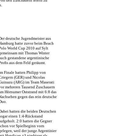
von den Zuschauern feiern zu
n.
Der deutsche Jugendmeister aus
Hamburg hatte zuvor beim Beach
Polo World Cup 2010 auf Sylt
gemeinsam mit Thomas Winter
auch gestandene argentinische
Profis aus dem Feld geräumt.
Im Finale hatten Philipp von
Criegern (GER) und Nicolas
Guinazu (ARG) im Team Maserati
vor mehreren Tausend Zuschauern
am Hörnumer Oststrand mit 6:8 das
Nachsehen gegen das rein deutsche
Duo.
Dabei hatten die beiden Deutschen
sogar einen 1:4-Rückstand
aufgeholt. 2:0 hatten die Gegner
schon vor Spielbeginn vorn
gelegen, weil der junge Argentinier
mit Handicap +3 niedriger als