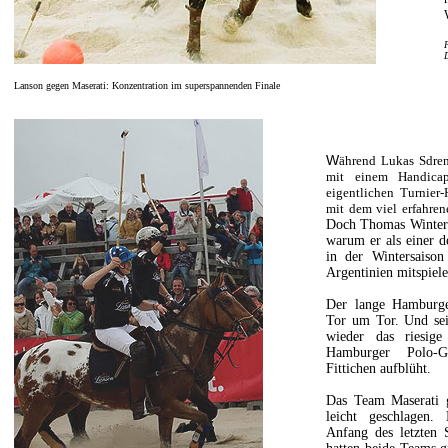
Lanson gegen Maserati: Konzentration im superspannenden Finale
W
ährend Lukas Sdre
mit einem Handic
eigentlichen Turnier
mit dem viel erfahren
Doch Thomas Winter s
warum er als einer d
in der Wintersaiso
Argentinien mitspiel
Der lange Hamburge
Tor um Tor. Und se
wieder das riesige
Hamburger Polo-G
Fittichen aufblüht.
Das Team Maserati g
leicht geschlagen.
Anfang des letzten 