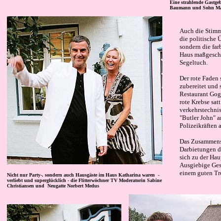
Eine strahlende Gastge
Baumann und Sohn Maxi
Auch die Stimmu
die politische
sondern die far
Haus maßgeschn
Segeltuch.
Der rote Faden
zubereitet und 
Restaurant Gog
rote Krebse satt
verkehrstechni
"Butler John" 
Polizeikräften 
Das Zusammense
Darbietungen d
sich zu der Hau
Ausgiebige Ges
einem guten Tro
Nicht nur Party-. sondern auch Hausgäste im Haus Katharina waren -
verliebt und superglücklich - die Flitterwöchner TV Moderatorin Sabine
Christiansen und Neugatte Norbert Medus