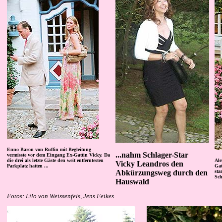
Enno Baron von Ruffin mit Begleitung
...nahm Schlager-Star
vermisste vor dem Eingang Ex-Gattin Vicky. Da
die drei als letzte Gäste den weit entferntesten
Ale
Vicky Leandros den
Parkplatz hatten ...
Gat
Abkürzungsweg durch den
sta
Sc
Hauswald
Fotos: Lilo von Weissenfels, Jens Feikes