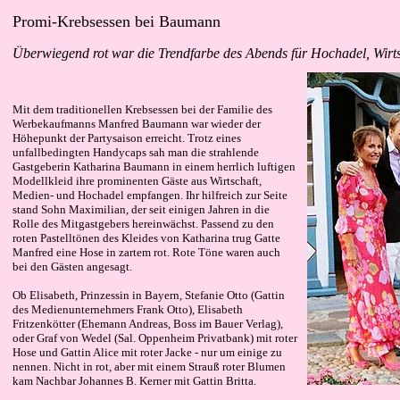
Promi-Krebsessen bei Baumann
Überwiegend rot war die Trendfarbe des Abends für Hochadel, Wirt
Mit dem traditionellen Krebsessen bei der Familie des
Werbekaufmanns Manfred Baumann war wieder der
Höhepunkt der Partysaison erreicht. Trotz eines
unfallbedingten Handycaps sah man die strahlende
Gastgeberin Katharina Baumann in einem herrlich luftigen
Modellkleid ihre prominenten Gäste aus Wirtschaft,
Medien- und Hochadel empfangen. Ihr hilfreich zur Seite
stand Sohn Maximilian, der seit einigen Jahren in die
Rolle des Mitgastgebers hereinwächst. Passend zu den
roten Pastelltönen des Kleides von Katharina trug Gatte
Manfred eine Hose in zartem rot. Rote Töne waren auch
bei den Gästen angesagt.
Ob Elisabeth, Prinzessin in Bayern, Stefanie Otto (Gattin
des Medienunternehmers Frank Otto), Elisabeth
Fritzenkötter (Ehemann Andreas, Boss im Bauer Verlag),
oder Graf von Wedel (Sal. Oppenheim Privatbank) mit roter
Hose und Gattin Alice mit roter Jacke - nur um einige zu
nennen. Nicht in rot, aber mit einem Strauß roter Blumen
kam Nachbar Johannes B. Kerner mit Gattin Britta.