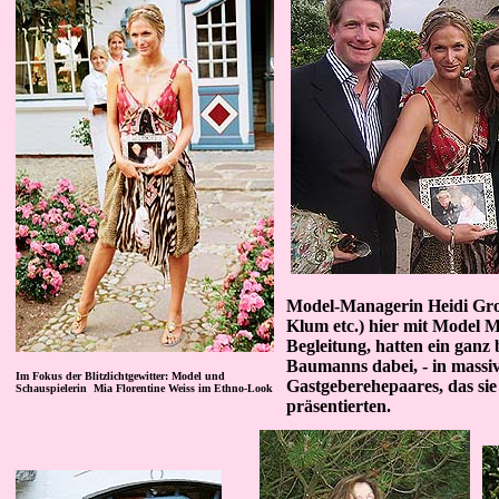
Model-Managerin Heidi Gros
Klum etc.) hier mit Model M
Begleitung, hatten ein ganz
Baumanns dabei, - in massiv
Im Fokus der Blitzlichtgewitter: Model und
Gastgeberehepaares, das sie
Schauspielerin Mia Florentine Weiss im Ethno-Look
präsentierten.