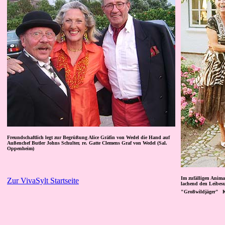
Freundschaftlich
legt zur Begrüßung Alice Gräfin von Wedel die Hand auf
Außenchef Butler Johns Schulter, re. Gatte Clemens Graf von Wedel (Sal.
Oppenheim)
Im zufälligen Anima
Zur VivaSylt Startseite
lachend den Leibes
"Großwildjäger"
K