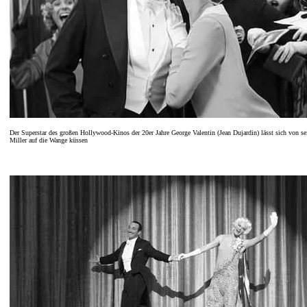
Der Superstar des großen Hollywood-Kinos der 20er Jahre George Valentin (Jean Dujardin) lässt sich von 
Miller auf die Wange küssen