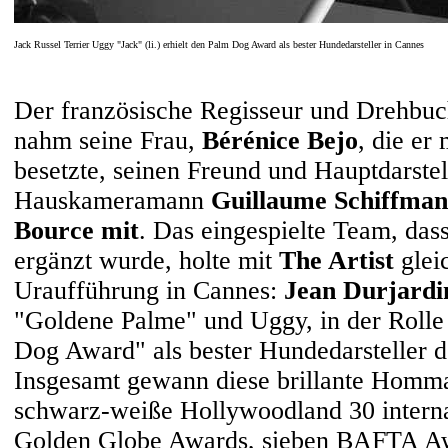
Jack Russel Terrier Uggy "Jack" (li.) erhielt den Palm Dog Award als bester Hundedarsteller in Cannes
Der französische Regisseur und
Drehbuc
nahm seine Frau,
Bérénice Bejo
, die er
besetzte, seinen Freund und Hauptdarste
Hauskameramann
Guillaume Schiffman
Bource mit
.
Das eingespielte Team, da
ergänzt wurde, holte mit
The Artist
glei
Uraufführung in Cannes:
Jean Durjardi
"Goldene Palme" und Uggy, in der Rolle
Dog Award" als bester Hundedarsteller d
Insgesamt gewann diese brillante Homma
schwarz-weiße Hollywoodland 30 internat
Golden Globe Awards, sieben BAFTA Aw