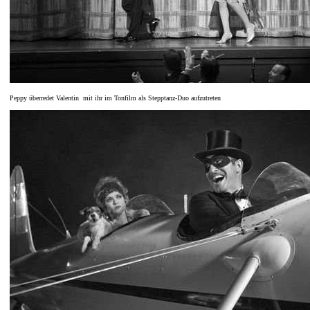
Peppy überredet Valentin mit ihr im Tonfilm als Stepptanz-Duo aufzutreten