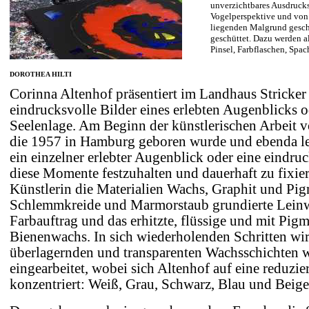
unverzichtbares Ausdrucks
Vogelperspektive und von 
liegenden Malgrund geschl
geschüttet. Dazu werden a
Pinsel, Farbflaschen, Spac
DOROTHEA HILTI
Corinna Altenhof präsentiert im Landhaus Stricke
eindrucksvolle Bilder eines erlebten Augenblicks o
Seelenlage. Am Beginn der künstlerischen Arbeit 
die 1957 in Hamburg geboren wurde und ebenda lebt
ein einzelner erlebter Augenblick oder eine eindru
diese Momente festzuhalten und dauerhaft zu fixie
Künstlerin die Materialien Wachs, Graphit und Pig
Schlemmkreide und Marmorstaub grundierte Leinw
Farbauftrag und das erhitzte, flüssige und mit Pig
Bienenwachs. In sich wiederholenden Schritten wird
überlagernden und transparenten Wachsschichten w
eingearbeitet, wobei sich Altenhof auf eine reduzie
konzentriert: Weiß, Grau, Schwarz, Blau und Beig