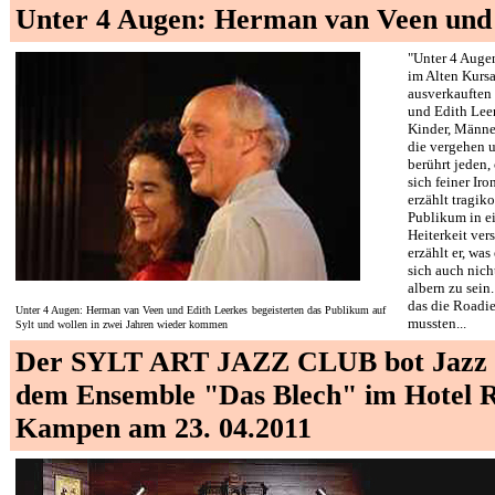
Unter 4 Augen: Herman van Veen und 
"Unter 4 Auge
im Alten Kursa
ausverkauften
und Edith Leer
Kinder, Männe
die vergehen 
berührt jeden,
sich feiner Iro
erzählt tragik
Publikum in e
Heiterkeit ver
erzählt er, was
sich auch nich
albern zu sein
das die Roadi
Unter 4 Augen: Herman van Veen und Edith Leerkes
begeisterten das Publikum auf
mussten...
Sylt und wollen in zwei Jahren wieder kommen
Der SYLT
ART
JAZZ CLUB bot Jazz 
dem Ensemble "Das Blech"
im Hotel R
Kampen am
23. 04.2011