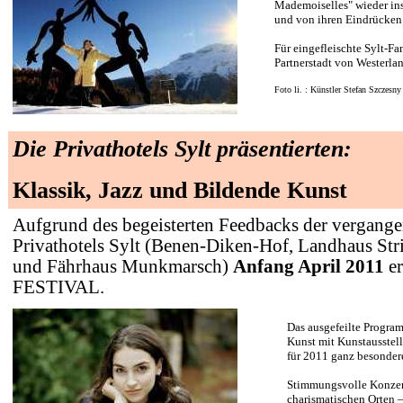
Mademoiselles" wieder in
und von ihren Eindrücken i
Für eingefleischte Sylt-Fan
Partnerstadt von Westerla
Foto li. : Künstler Stefan Szczesny
Die Privathotels Sylt präsentierten:
Klassik, Jazz und Bildende Kunst
Aufgrund des begeisterten Feedbacks der vergange
Privathotels Sylt (Benen-Diken-Hof, Landhaus Str
und Fährhaus Munkmarsch)
Anfang April 2011
e
FESTIVAL.
Das ausgefeilte Program
Kunst mit Kunstausstell
für 2011 ganz besonder
Stimmungsvolle Konzert
charismatischen Orten 