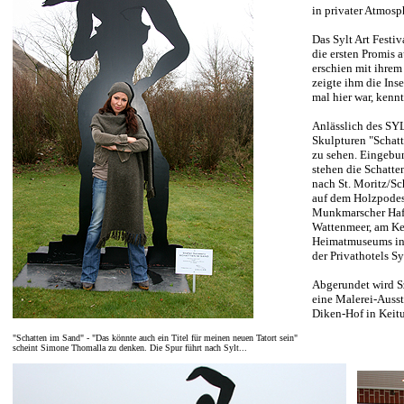
in privater Atmosp
Das Sylt Art Festi
die ersten Promis 
erschien mit ihrem
zeigte ihm die Inse
mal hier war, kennt
Anlässlich des SY
Skulpturen "Schatt
zu sehen. Eingebun
stehen die Schatte
nach St. Moritz/Sc
auf dem Holzpodes
Munkmarscher Hafe
Wattenmeer, am Kei
Heimatmuseums in 
der Privathotels Sy
Abgerundet wird S
eine Malerei-Ausst
Diken-Hof in Keit
"Schatten im Sand" - "Das könnte auch ein Titel für meinen neuen Tatort sein"
scheint Simone Thomalla zu denken. Die Spur führt nach Sylt...