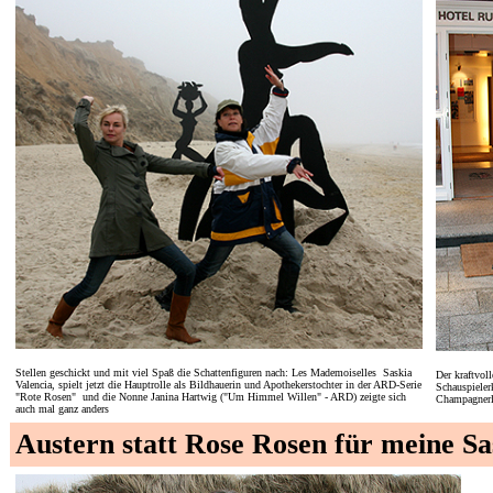
Stellen geschickt und mit viel Spaß die Schattenfiguren nach: Les Mademoiselles Saskia
Der kraftvol
Valencia, spielt jetzt die Hauptrolle als Bildhauerin und Apothekerstochter in der ARD-Serie
Schauspieler
"Rote Rosen" und die Nonne Janina Hartwig ("Um Himmel Willen" - ARD) zeigte sich
Champagnerlu
auch mal ganz anders
Austern statt Rose Rosen für meine Sa