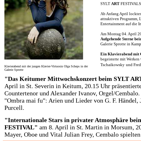
SYLT
ART
FESTIVALS
Ab Anfang April
lockten
attraktiven Programm, 
Entertainment auf die In
Am Montag 04. April 
Aufgehende Sterne b
Galerie Sprotte in Kam
Ein Klavierabend mit
begeisterte mit Werken
Tschaikowsky
und Fred
Klavierabend mit der jungen Klavier-Virtuosin Olga Scheps in der
Galerie Sprotte
"Das Keitumer Mittwochskonzert beim SYLT A
April in St. Severin in Keitum, 20.15 Uhr präsentier
Countertenor und Alexander Ivanov, Orgel/Cembalo
"Ombra mai fu": Arien und Lieder von G. F. Händel, 
Purcell.
"Internationale Stars in privater Atmosphäre bei
FESTIVAL"
am 8. April in St. Martin in Morsum, 2
Mayer, Oboe und Vital Julian Frey, Cembalo spielten