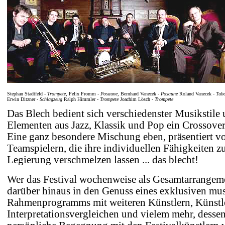
Stephan Stadtfeld
-
Trompete
,
Felix Fromm
-
Posaune
,
Bernhard Vanecek
-
Posaune
Roland Vanecek
-
Tub
Erwin Ditzner
-
Schlagzeug
Ralph Himmler
-
Trompete
Joachim Lösch
-
Trompete
Das Blech bedient sich verschiedenster Musikstile 
Elementen aus Jazz, Klassik und Pop ein Crossover
Eine ganz besondere Mischung eben, präsentiert v
Teamspielern, die ihre individuellen Fähigkeiten z
Legierung verschmelzen lassen ... das blecht!
Wer das Festival wochenweise als Gesamtarrangeme
darüber hinaus in den Genuss eines exklusiven mus
Rahmenprogramms mit weiteren Künstlern, Künstl
Interpretationsvergleichen und vielem mehr, desse